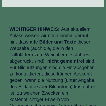
WICHTIGER HINWEIS:
Aus aktuellem
Anlass weisen wir noch einmal darauf
hin, dass
alle Bilder und Texte
dieser
Webseite (auch die, die in den
Faltblättern zum Weichtier des Jahres
abgedruckt sind),
nicht gemeinfrei
sind.
Für Bildnutzungen sind die Herausgeber
zu kontaktieren, diese können Auskunft
geben, wann die Nutzung (unter Angabe
des Bildautors/der Bildautorin) kostenfrei
ist, zu welchen Zwecken ein
kostenpflichtiger Erwerb von
Nutzungsrechten beim Autor nötig ist und