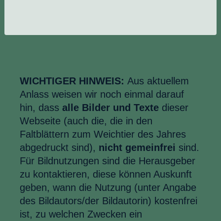
WICHTIGER HINWEIS:
Aus aktuellem
Anlass weisen wir noch einmal darauf
hin, dass
alle Bilder und Texte
dieser
Webseite (auch die, die in den
Faltblättern zum Weichtier des Jahres
abgedruckt sind),
nicht gemeinfrei
sind.
Für Bildnutzungen sind die Herausgeber
zu kontaktieren, diese können Auskunft
geben, wann die Nutzung (unter Angabe
des Bildautors/der Bildautorin) kostenfrei
ist, zu welchen Zwecken ein