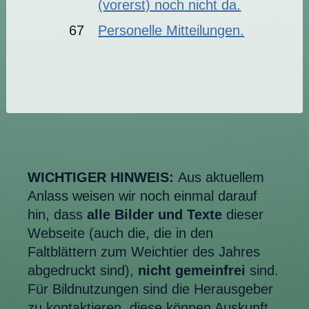
(vorerst) noch nicht da.
67
Personelle Mitteilungen.
WICHTIGER HINWEIS:
Aus aktuellem
Anlass weisen wir noch einmal darauf
hin, dass
alle Bilder und Texte
dieser
Webseite (auch die, die in den
Faltblättern zum Weichtier des Jahres
abgedruckt sind),
nicht gemeinfrei
sind.
Für Bildnutzungen sind die Herausgeber
zu kontaktieren, diese können Auskunft