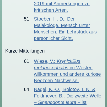
2019 mit Anmerkungen zu
kritischen Arten.
51
Stoeber, H. D.: Der
Malakologe. Mensch unter
Menschen. Ein Lehrstück aus
persönlicher Sicht.
Kurze Mitteilungen
61
Wiese, V.:
Krynickillus
melanocephalus
im Westen
willkommen und andere kuriose
Neozoen-Nachweise.
64
Nagel, K.-O., Bolotov, I. N. &
Feldmeyer, B.: Die zweite Welle
–
Sinanodonta lauta
– ist