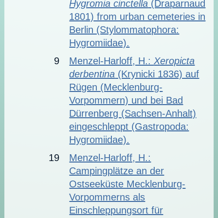
Hygromia cinctella
(Draparnaud
1801) from urban cemeteries in
Berlin (Stylommatophora:
Hygromiidae).
9
Menzel-Harloff, H.:
Xeropicta
derbentina
(Krynicki 1836) auf
Rügen (Mecklenburg-
Vorpommern) und bei Bad
Dürrenberg (Sachsen-Anhalt)
eingeschleppt (Gastropoda:
Hygromiidae).
19
Menzel-Harloff, H.:
Campingplätze an der
Ostseeküste Mecklenburg-
Vorpommerns als
Einschleppungsort für